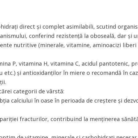
idraţi direct şi complet asimilabili, scutind organism
rganismului, conferind rezistență la oboseală, dar ș
ente nutritive (minerale, vitamine, aminoacizi liberi
mina P, vitamina H, vitamina C, acidul pantotenic, pr
 etc.) și antioxidanților în miere o recomandă în cazu
ii.
rei categorii de vârstă:
bția calciului în oase în perioada de creștere și dezv
apariției fracturilor, contribuind la menținerea sănăt
ul optim de vitamine, minerale și carbohidrați necesar