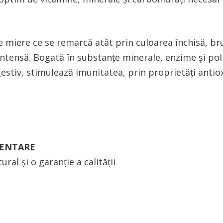
 miere ce se remarcă atât prin culoarea închisă, bru
intensă. Bogată în substanţe minerale, enzime şi pol
estiv, stimulează imunitatea, prin proprietăţi antio
MENTARE
ral și o garanție a calității