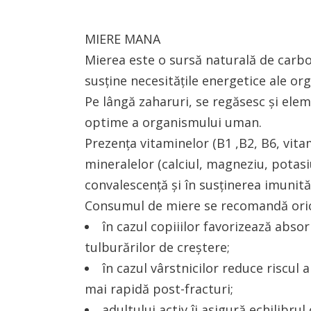
MIERE MANA
Mierea este o sursă naturală de carboh
susține necesităţile energetice ale o
Pe lângă zaharuri, se regăsesc și elem
optime a organismului uman.
Prezența vitaminelor (B1 ,B2, B6, vita
mineralelor (calciul, magneziu, potasiu
convalescență și în susținerea imunităț
Consumul de miere se recomandă orică
în cazul copiiilor favorizează absor
tulburărilor de creștere;
în cazul vârstnicilor reduce riscul 
mai rapidă post-fracturi;
adultului activ îi asigură echilibr