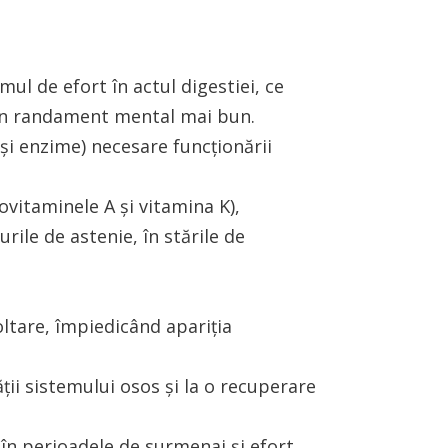
ul de efort în actul digestiei, ce
i un randament mental mai bun.
 și enzime) necesare funcționării
ovitaminele A și vitamina K),
rile de astenie, în stările de
oltare, împiedicând apariția
ății sistemului osos și la o recuperare
 în perioadele de surmenaj și efort