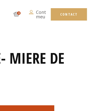
Cont
ORIC
0
CONTACT
meu
- MIERE DE