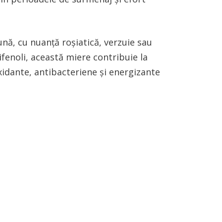
nă, cu nuanţă roşiatică, verzuie sau
ifenoli, această miere contribuie la
xidante, antibacteriene şi energizante