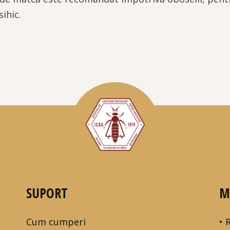
sihic.
SUPORT
M
Cum cumperi
• 