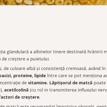
ia glandulară a albinelor tinere destinată hrănirii m
de creștere a puietului.
, de culoare albă și consistență cremoasă, având în
acizi, proteine, lipide
între care se pot menționa aci
oncentrație de
vitamine. Lăptișorul de matcă
poate 
),
acetilcolină
(cu rol in transmiterea influxului ner
factori de creștere
.
 de matcă este recomandat împotriva oboselii, pentru