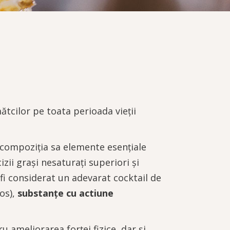
ătcilor pe toata perioada vieții
 compoziția sa elemente esențiale
zii grași nesaturați superiori și
fi considerat un adevarat cocktail de
vos),
substanțe cu actiune
 ameliorarea forței fizice, dar și