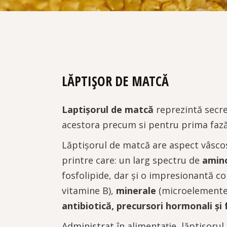
LĂPTIȘOR DE MATCĂ
Laptișorul de matcă
reprezintă secreț
acestora precum si pentru prima fază 
Lăptișorul de matcă are aspect vâscos
printre care: un larg spectru de
amino
fosfolipide, dar și o impresionantă c
vitamine B),
minerale
(microelemente
antibiotică, precursori hormonali și 
Administrat în alimentație, lăptișorul