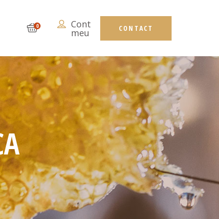
Cont
ORIC
0
CONTACT
meu
CA