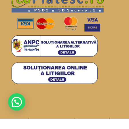
Drepturi de autor: ICDA 2026· Institutul de Cercetare Dezvoltare
pentru Apicultura