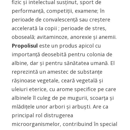
fizic şi intelectual susţinut, sport de
performanţă, competiţii, examene; în
perioade de convalescenţă sau creştere
accelerată la copii ; perioade de stres,
oboseală; avitaminoze, anorexie şi anemii.
Propolisul
este un produs apicol cu
importanţă deosebită pentru colonia de
albine, dar şi pentru sănătatea umană. El
reprezintă un amestec de substanţe
răşinoase vegetale, ceară vegetală şi
uleiuri eterice, cu arome specifice pe care
albinele îl culeg de pe mugurii, scoarţa şi
mlădiţele unor arbori şi arbuşti. Are ca
principal rol distrugerea
microorganismelor, contribuind în special