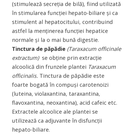
(stimulează secreţia de bilă), fiind utilizată
în stimularea funcţiei hepato-biliare şi ca
stimulent al hepatocitului, contribuind
astfel la menținerea funcției hepatice
normale și la o mai bună digestie.
Tinctura de păpădie
(Taraxacum officinale
extractum)
se obţine prin extracţie
alcoolică din frunzele plantei
Taraxacum
officinalis.
Tinctura de păpădie este
foarte bogată în compuşi carotenoizi
(luteina, violaxantina, taraxantina,
flavoxantina, neoxantina), acid cafeic etc.
Extractele alcoolice ale plantei se
utilizează ca adjuvante în disfuncţii
hepato-biliare.