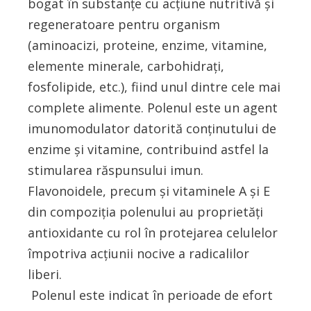
bogat în substanţe cu acţiune nutritivă şi
regeneratoare pentru organism
(aminoacizi, proteine, enzime, vitamine,
elemente minerale, carbohidraţi,
fosfolipide, etc.), fiind unul dintre cele mai
complete alimente. Polenul este un agent
imunomodulator datorită conținutului de
enzime și vitamine, contribuind astfel la
stimularea răspunsului imun.
Flavonoidele, precum și vitaminele A și E
din compoziția polenului au proprietăți
antioxidante cu rol în protejarea celulelor
împotriva acţiunii nocive a radicalilor
liberi.
Polenul este indicat în perioade de efort