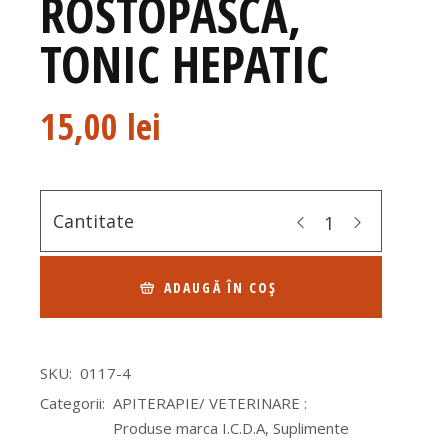
ROSTOPASCA,
TONIC HEPATIC
15,00
lei
Cantitate
ADAUGĂ ÎN COȘ
SKU:
0117-4
Categorii:
APITERAPIE/ VETERINARE :
Produse marca I.C.D.A
,
Suplimente