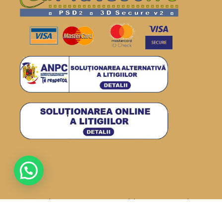
Drepturi de autor: ICDA 2026· Institutul de Cercetare Dezvoltare
pentru Apicultura